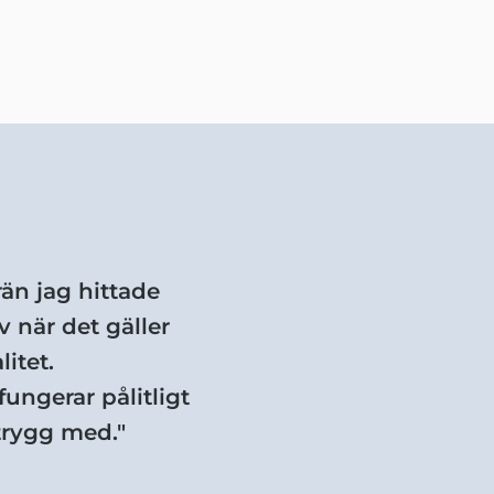
rän jag hittade
 när det gäller
itet.
ungerar pålitligt
trygg med."