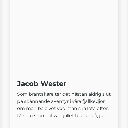
Jacob Wester
Som brantåkare tar det nästan aldrig slut
på spännande äventyr i våra fjällkedjor,
om man bara vet vad man ska leta efter.
Men ju större allvar fjället bjuder på, ju
viktigare är det att vara förberedd. Den