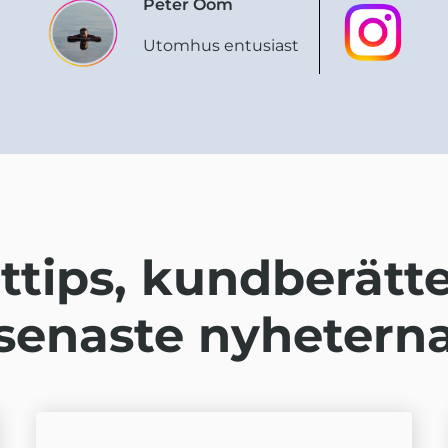
Peter Oom
Utomhus entusiast
ttips, kundberätte
senaste nyhetern