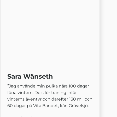
Sara Wänseth
”Jag använde min pulka nära 100 dagar
förra vintern. Dels för träning inför
vinterns äventyr och därefter 130 mil och
60 dagar på Vita Bandet, från Grövelsjön
till Treriksröset. Pulkan blev min vän och