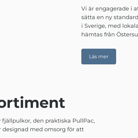
Vi är engagerade i 
sätta en ny standard 
i Sverige, med lok
hämtas från Östersu
Läs mer
sortiment
jällpulkor, den praktiska PullPac,
 är designad med omsorg för att