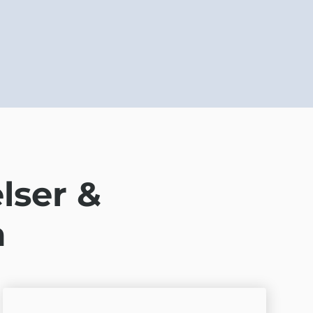
lser &
a