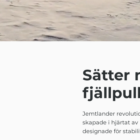
Sätter 
fjällpu
Jemtlander revolutio
skapade i hjärtat av
designade för stabil