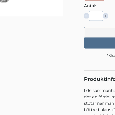
Antal:
* Gr
Produktinf
I de sammanhan
det en fördel m
stötar när man 
bättre balans f