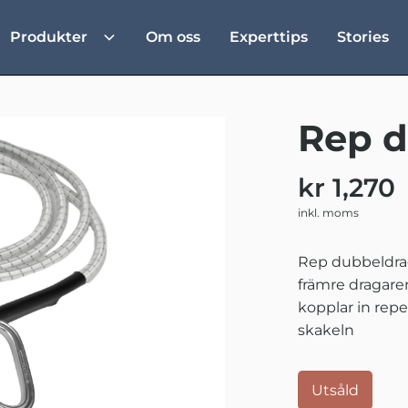
Produkter
Om oss
Experttips
Stories
Rep d
kr 1,270
inkl. moms
Rep dubbeldrag
främre dragaren
kopplar in rep
skakeln
Utsåld