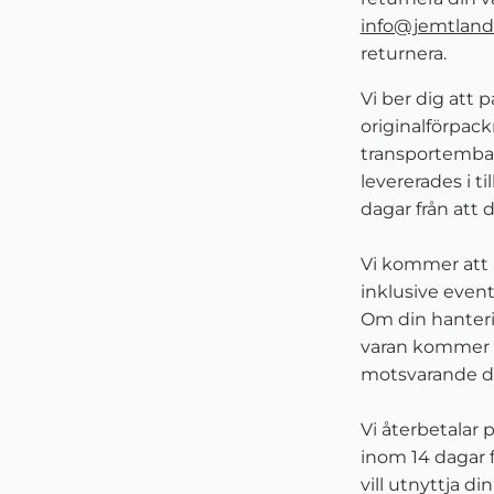
info@jemtland
returnera.
Vi ber dig att 
originalförpac
transportembal
levererades i ti
dagar från att 
Vi kommer att 
inklusive eventu
Om din hanteri
varan kommer v
motsvarande d
Vi återbetalar
inom 14 dagar 
vill utnyttja di