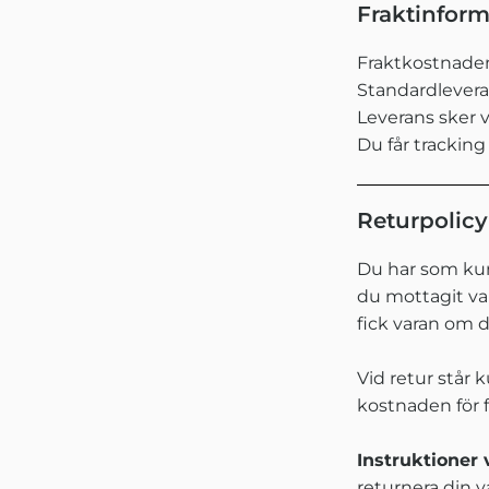
Fraktinform
Fraktkostnaden
Standardleveran
Leverans sker v
Du får tracking
Returpolicy
Du har som kun
du mottagit va
fick varan om d
Vid retur står 
kostnaden för fr
Instruktioner 
returnera din 