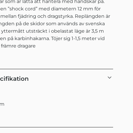
 som är lätta att hantera med handskar på.
pen ”shock cord” med diametern 12 mm för
 mellan fjädring och dragstyrka. Replängden är
längden på de skidor som används av svenska
 yttermått utsträckt i obelastat läge är 3,5 m
en på karbinhakarna. Töjer sig 1-1,5 meter vid
 främre dragare
cifikation
mm