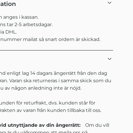
ation
 anges i kassan.
s tar 2-5 arbetsdagar.
ia DHL.
 nummer mailat så snart ordern är skickad.
d enligt lag 14 dagars ångerrätt från den dag
ran. Varan ska returneras i samma skick som du
u av någon anledning inte är nöjd.
kunden för returfrakt, dvs. kunden står för
akten av varan från kunden tillbaka till oss.
vid utnyttjande av din ångerrätt:
Om du vill
vara är du välkommen att mejla oss på