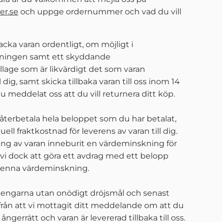
er.se
och uppge ordernummer och vad du vill
packa varan ordentligt, om möjligt i
kningen samt ett skyddande
lage som är likvärdigt det som varan
ll dig, samt skicka tillbaka varan till oss inom 14
du meddelat oss att du vill returnera ditt köp.
återbetala hela beloppet som du har betalat,
ell fraktkostnad för leverens av varan till dig.
ng av varan inneburit en värdeminskning för
i dock att göra ett avdrag med ett belopp
enna värdeminskning.
 pengarna utan onödigt dröjsmål och senast
från att vi mottagit ditt meddelande om att du
n ångerrätt och varan är levererad tillbaka till oss.